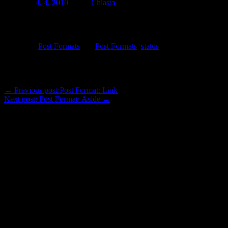
Posted on
4. 4. 2010
Author
Chlasta
WordPress, how do I love thee? Let me count the ways (in 140
characters or less).
Categories
Post Formats
Tags
Post Formats
,
status
Navigace pro příspěvek
←
Previous post:
Post Format: Link
Next post:
Post Format: Aside
→