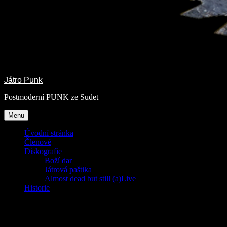
Játro Punk
Postmoderní PUNK ze Sudet
Menu
Úvodní stránka
Členové
Diskografie
Boží dar
Játrová paštika
Almost dead but still (a)Live
Historie