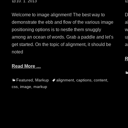
Posted
P
10. 1. 2013
on
o
Welcome to image alignment! The best way to
D
demonstrate the ebb and flow of the various image
a
positioning options is to nestle them snuggly
w
among an ocean of words. Grab a paddle and let’s
u
get started. On the topic of alignment, it should be
a
noted
R
Read More …
C
Categories
Tags
Featured
,
Markup
alignment
,
captions
,
content
,
css
,
image
,
markup