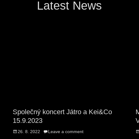
Latest News
Společný koncert Játro a Kei&Co
M
15.9.2023
V
Posted
P
26. 8. 2022
Leave a comment
on
o