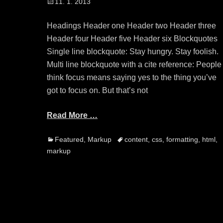
Posted
11. 1. 2013
on
Headings Header one Header two Header three
Header four Header five Header six Blockquotes
Single line blockquote: Stay hungry. Stay foolish.
Multi line blockquote with a cite reference: People
think focus means saying yes to the thing you’ve
got to focus on. But that’s not
Read More …
Categories
Tags
Featured
,
Markup
content
,
css
,
formatting
,
html
,
markup