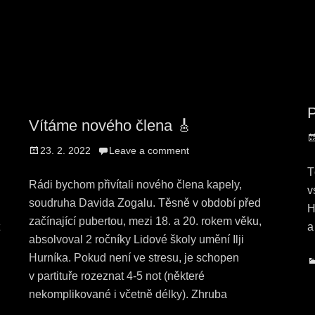
P
Vítáme nového člena 🎸
P
Posted
23. 2. 2022
Leave a comment
o
on
T
Rádi bychom přivítali nového člena kapely,
v
soudruha Davida Zogalu. Těsně v období před
H
začínající pubertou, mezi 18. a 20. rokem věku,
t
a
absolvoval 2 ročníky Lidové školy umění Ilji
Hurníka. Pokud není ve stresu, je schopen
C
v partituře rozeznat 4-5 not (některé
nekomplikované i včetně délky). Zhruba