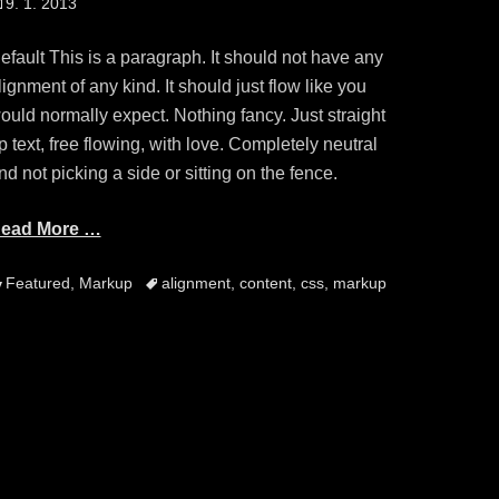
osted
9. 1. 2013
n
efault This is a paragraph. It should not have any
lignment of any kind. It should just flow like you
ould normally expect. Nothing fancy. Just straight
p text, free flowing, with love. Completely neutral
nd not picking a side or sitting on the fence.
ead More …
ategories
Tags
Featured
,
Markup
alignment
,
content
,
css
,
markup