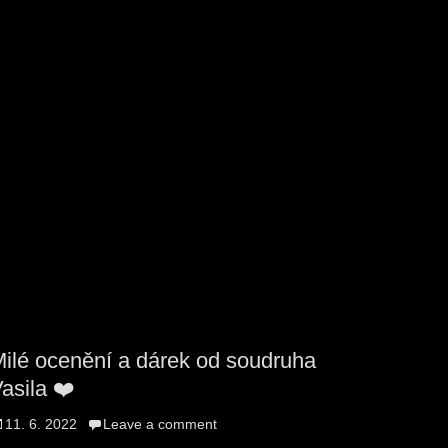
ilé ocenění a dárek od soudruha
asila ❤️
osted
11. 6. 2022
Leave a comment
n