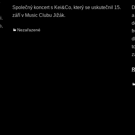
o
Společný koncert s Kei&Co, který se uskutečnil 15.
D
září v Music Clubu Jižák.
a
i.
d
o,
Categories
Nezařazené
f
d
t
z
R
C