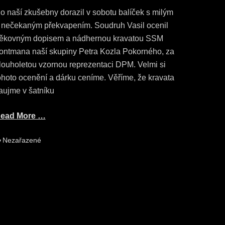
o naší zkušebny dorazil v sobotu balíček s milým
 nečekaným překvapením. Soudruh Vasil ocenil
ěkovným dopisem a nádhernou kravatou SSM
rontmana naší skupiny Petra Kozla Pokorného, za
louholetou vzornou reprezentaci DPM. Velmi si
ohoto ocenění a dárku ceníme. Věříme, že kravata
aujme v šatníku
ead More …
ategories
Nezařazené