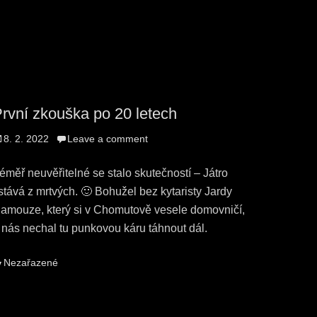
rvní zkouška po 20 letech
osted
8. 2. 2022
Leave a comment
n
éměř neuvěřitelné se stalo skutečností – Játro
stává z mrtvých. 🙂 Bohužel bez kytaristy Jardy
amouze, který si v Chomutově vesele domovničí,
 nás nechal tu punkovou káru táhnout dál.
ategories
Nezařazené